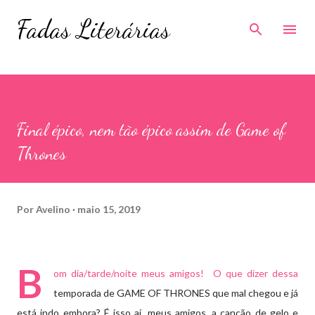
Pular para o conteúdo principal
Fadas Literárias
Final épico, nem tão épico assim de Game of
Thrones
Por
Avelino
maio 15, 2019
B
om dia/tarde/noite meus amigos! O que dizer dessa
temporada de GAME OF THRONES que mal chegou e já
está indo embora? É isso aí, meus amigos, a canção de gelo e