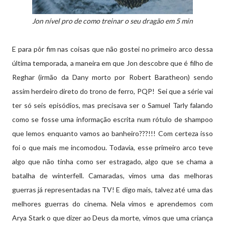
Jon nível pro de como treinar o seu dragão em 5 min
E para pôr fim nas coisas que não gostei no primeiro arco dessa
última temporada, a maneira em que Jon descobre que é filho de
Reghar (irmão da Dany morto por Robert Baratheon) sendo
assim herdeiro direto do trono de ferro, PQP! Sei que a série vai
ter só seis episódios, mas precisava ser o Samuel Tarly falando
como se fosse uma informação escrita num rótulo de shampoo
que lemos enquanto vamos ao banheiro???!!! Com certeza isso
foi o que mais me incomodou. Todavia, esse primeiro arco teve
algo que não tinha como ser estragado, algo que se chama a
batalha de winterfell. Camaradas, vimos uma das melhoras
guerras já representadas na TV! E digo mais, talvez até uma das
melhores guerras do cinema. Nela vimos e aprendemos com
Arya Stark o que dizer ao Deus da morte, vimos que uma criança