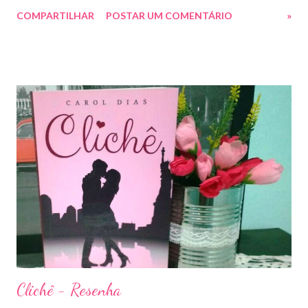
livro arrebatador. Torre do Alvorecer deveria ser um extra, um
COMPARTILHAR
POSTAR UM COMENTÁRIO
»
romance da Saga Trono de Vidro que ocorre simultaneamente
ao Império de Tempestades, digo deveria, porque ele se tornou
bem mais que isso. A própria Sarah disse que se empolgou rsrsrs
Depois do final surpreendente de Rainha das Sombras, estão
todos meio atordoados com tudo que Dorian e Aelin fizeram e,
principalmente, descobriram sobre o Pai do Príncipe, agora Rei
de Ardalan. Todos têm uma missão nessa guerra mesmo que
ainda um pouco indefinida. Aelin deixa Ardalan nas mãos de seu
Rei e segue com sua corte para casa, para finalmente rever seu
lar, Terrasen. Com um novo rei no trono, Chaol Westfall passa a
ser Mão do Rei de Ardalan, e Nesryn Faliq a nova Capitã da
Guarda. Entret...
Clichê - Resenha