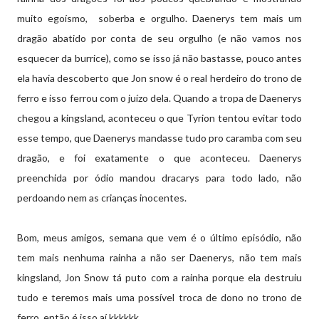
muito egoísmo, soberba e orgulho. Daenerys tem mais um
dragão abatido por conta de seu orgulho (e não vamos nos
esquecer da burrice), como se isso já não bastasse, pouco antes
ela havia descoberto que Jon snow é o real herdeiro do trono de
ferro e isso ferrou com o juízo dela. Quando a tropa de Daenerys
chegou a kingsland, aconteceu o que Tyrion tentou evitar todo
esse tempo, que Daenerys mandasse tudo pro caramba com seu
dragão, e foi exatamente o que aconteceu. Daenerys
preenchida por ódio mandou dracarys para todo lado, não
perdoando nem as crianças inocentes.
Bom, meus amigos, semana que vem é o último episódio, não
tem mais nenhuma rainha a não ser Daenerys, não tem mais
kingsland, Jon Snow tá puto com a rainha porque ela destruiu
tudo e teremos mais uma possível troca de dono no trono de
ferro, então é isso aí kkkkkk.