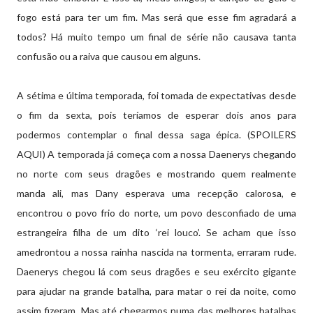
fogo está para ter um fim. Mas será que esse fim agradará a
todos? Há muito tempo um final de série não causava tanta
confusão ou a raiva que causou em alguns.
A sétima e última temporada, foi tomada de expectativas desde
o fim da sexta, pois teríamos de esperar dois anos para
podermos contemplar o final dessa saga épica. (SPOILERS
AQUI) A temporada já começa com a nossa Daenerys chegando
no norte com seus dragões e mostrando quem realmente
manda ali, mas Dany esperava uma recepção calorosa, e
encontrou o povo frio do norte, um povo desconfiado de uma
estrangeira filha de um dito ‘rei louco’. Se acham que isso
amedrontou a nossa rainha nascida na tormenta, erraram rude.
Daenerys chegou lá com seus dragões e seu exército gigante
para ajudar na grande batalha, para matar o rei da noite, como
assim fizeram. Mas até chegarmos numa das melhores batalhas