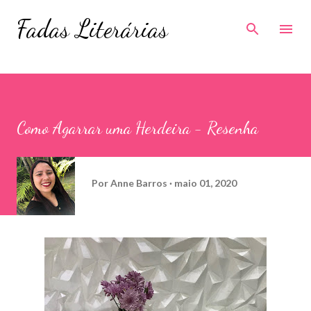
Pular para o conteúdo principal
Fadas Literárias
Como Agarrar uma Herdeira - Resenha
Por
Anne Barros
maio 01, 2020