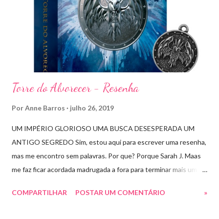
m
e
n
t
á
r
i
o
Torre do Alvorecer - Resenha
Por
Anne Barros
julho 26, 2019
UM IMPÉRIO GLORIOSO UMA BUSCA DESESPERADA UM
ANTIGO SEGREDO Sim, estou aqui para escrever uma resenha,
mas me encontro sem palavras. Por que? Porque Sarah J. Maas
me faz ficar acordada madrugada a fora para terminar mais um
livro arrebatador. Torre do Alvorecer deveria ser um extra, um
COMPARTILHAR
POSTAR UM COMENTÁRIO
»
romance da Saga Trono de Vidro que ocorre simultaneamente
ao Império de Tempestades, digo deveria, porque ele se tornou