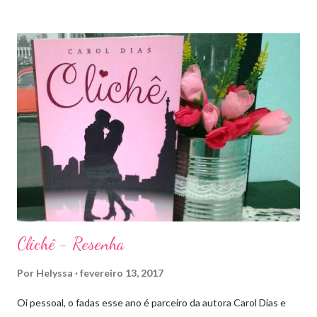
bem mais que isso. A própria Sarah disse que se empolgou rsrsrs
Depois do final surpreendente de Rainha das Sombras, estão
todos meio atordoados com tudo que Dorian e Aelin fizeram e,
principalmente, descobriram sobre o Pai do Príncipe, agora Rei
de Ardalan. Todos têm uma missão nessa guerra mesmo que
ainda um pouco indefinida. Aelin deixa Ardalan nas mãos de seu
Rei e segue com sua corte para casa, para finalmente rever seu
lar, Terrasen. Com um novo rei no trono, Chaol Westfall passa a
ser Mão do Rei de Ardalan, e Nesryn Faliq a nova Capitã da
Guarda. Entret...
Clichê - Resenha
Por
Helyssa
fevereiro 13, 2017
Oi pessoal, o fadas esse ano é parceiro da autora Carol Dias e