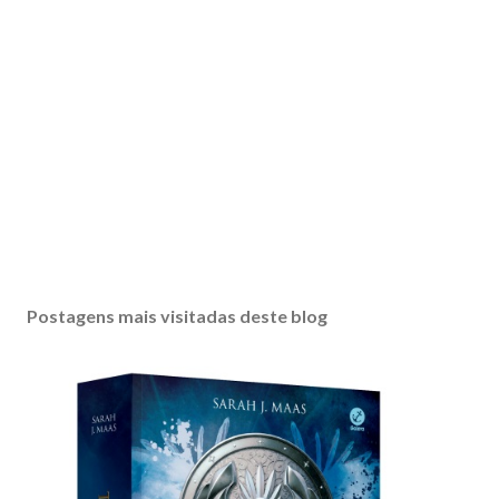
P
o
s
Postagens mais visitadas deste blog
t
a
r
u
m
c
o