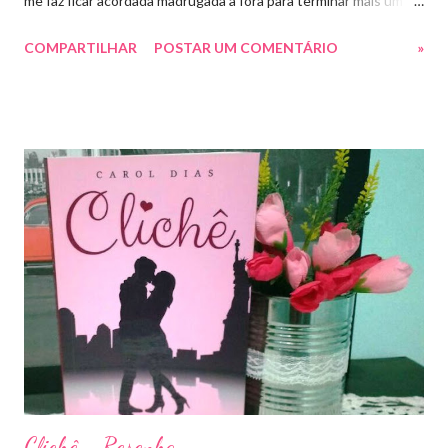
me faz ficar acordada madrugada a fora para terminar mais um
livro arrebatador. Torre do Alvorecer deveria ser um extra, um
COMPARTILHAR
POSTAR UM COMENTÁRIO
»
romance da Saga Trono de Vidro que ocorre simultaneamente
ao Império de Tempestades, digo deveria, porque ele se tornou
bem mais que isso. A própria Sarah disse que se empolgou rsrsrs
Depois do final surpreendente de Rainha das Sombras, estão
todos meio atordoados com tudo que Dorian e Aelin fizeram e,
principalmente, descobriram sobre o Pai do Príncipe, agora Rei
de Ardalan. Todos têm uma missão nessa guerra mesmo que
ainda um pouco indefinida. Aelin deixa Ardalan nas mãos de seu
Rei e segue com sua corte para casa, para finalmente rever seu
lar, Terrasen. Com um novo rei no trono, Chaol Westfall passa a
ser Mão do Rei de Ardalan, e Nesryn Faliq a nova Capitã da
Guarda. Entret...
Clichê - Resenha