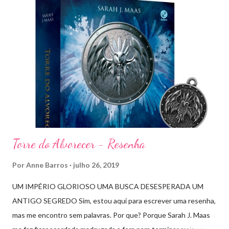
u
m
c
o
m
e
n
t
á
r
i
o
Torre do Alvorecer - Resenha
Por
Anne Barros
julho 26, 2019
UM IMPÉRIO GLORIOSO UMA BUSCA DESESPERADA UM
ANTIGO SEGREDO Sim, estou aqui para escrever uma resenha,
mas me encontro sem palavras. Por que? Porque Sarah J. Maas