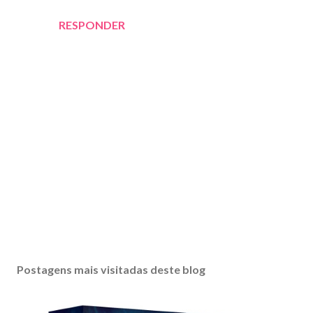
RESPONDER
P
o
s
Postagens mais visitadas deste blog
t
a
r