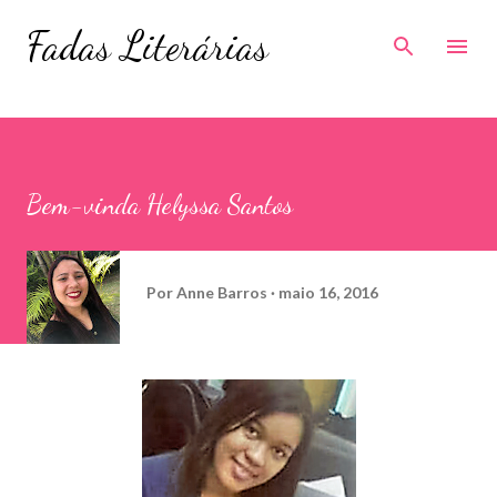
Pular para o conteúdo principal
Fadas Literárias
Bem-vinda Helyssa Santos
Por
Anne Barros
maio 16, 2016