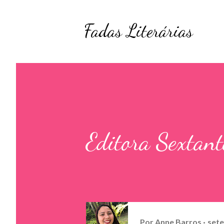
Fadas Literárias
Editora Sextant
Por
Anne Barros
sete