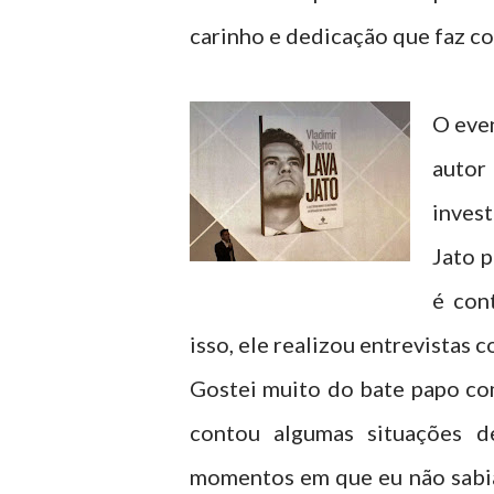
carinho e dedicação que faz c
O eve
auto
inves
Jato p
é con
isso, ele realizou entrevistas 
Gostei muito do bate papo com
contou algumas situações de
momentos em que eu não sabia