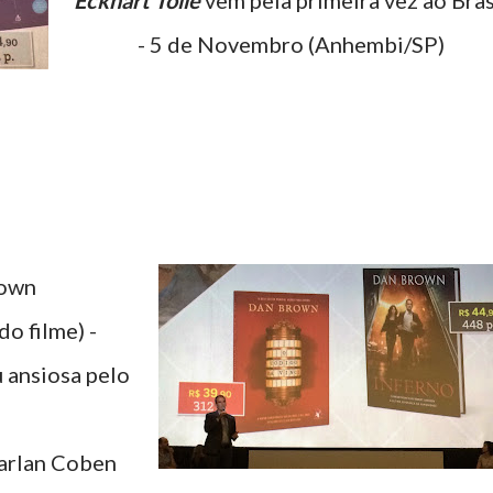
Eckhart Tolle
vem pela primeira vez ao Bras
- 5 de Novembro (Anhembi/SP)
rown
o filme) -
u ansiosa pelo
arlan Coben