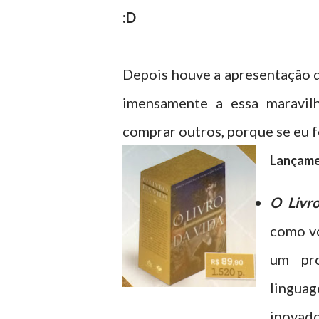
:D
Depois houve a apresentação 
imensamente a essa maravilh
comprar outros, porque se eu f
Lançame
O Livr
como vo
um pro
lingua
inovad