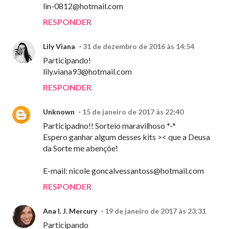
lin-0812@hotmail.com
RESPONDER
Lily Viana
31 de dezembro de 2016 às 14:54
Participando!
lily.viana93@hotmail.com
RESPONDER
Unknown
15 de janeiro de 2017 às 22:40
Participadno!! Sorteio maravilhoso *-*
Espero ganhar algum desses kits >< que a Deusa
da Sorte me abençôe!
E-mail: nicole
goncalvessantoss@hotmail.com
RESPONDER
Ana I. J. Mercury
19 de janeiro de 2017 às 23:31
Participando