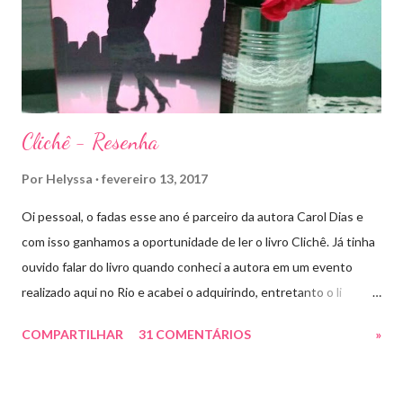
lar, Terrasen. Com um novo rei no trono, Chaol Westfall passa a
ser Mão do Rei de Ardalan, e Nesryn Faliq a nova Capitã da
Guarda. Entret...
Clichê - Resenha
Por
Helyssa
fevereiro 13, 2017
Oi pessoal, o fadas esse ano é parceiro da autora Carol Dias e
com isso ganhamos a oportunidade de ler o livro Clichê. Já tinha
ouvido falar do livro quando conheci a autora em um evento
realizado aqui no Rio e acabei o adquirindo, entretanto o li
apenas há pouco tempo. Ele tem a capa rosa e nos títulos de
COMPARTILHAR
31 COMENTÁRIOS
»
cada capítulo tem uns coraçõezinhos que ficaram muito fofos
com cada palavra chave que a autora escolheu como título.
Estive lendo vários romances hot ou suspenses e precisava de