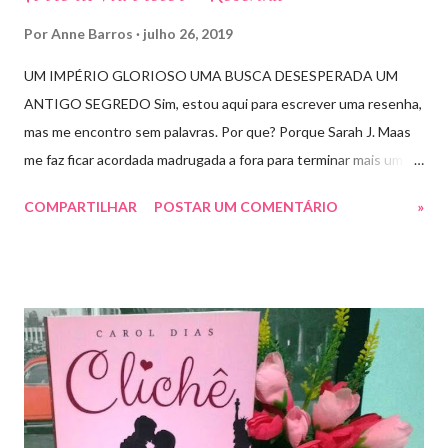
Por
Anne Barros
julho 26, 2019
UM IMPÉRIO GLORIOSO UMA BUSCA DESESPERADA UM
ANTIGO SEGREDO Sim, estou aqui para escrever uma resenha,
mas me encontro sem palavras. Por que? Porque Sarah J. Maas
me faz ficar acordada madrugada a fora para terminar mais um
livro arrebatador. Torre do Alvorecer deveria ser um extra, um
COMPARTILHAR
POSTAR UM COMENTÁRIO
»
romance da Saga Trono de Vidro que ocorre simultaneamente
ao Império de Tempestades, digo deveria, porque ele se tornou
bem mais que isso. A própria Sarah disse que se empolgou rsrsrs
Depois do final surpreendente de Rainha das Sombras, estão
todos meio atordoados com tudo que Dorian e Aelin fizeram e,
principalmente, descobriram sobre o Pai do Príncipe, agora Rei
de Ardalan. Todos têm uma missão nessa guerra mesmo que
ainda um pouco indefinida. Aelin deixa Ardalan nas mãos de seu
Rei e segue com sua corte para casa, para finalmente rever seu