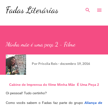
Pular para o conteúdo principal
Fadas Literárias
Minha mãe é uma peça 2 - Filme
Por
Priscila Reis
dezembro 19, 2016
Cabine de Imprensa do filme Minha Mãe É Uma Peça 2
Oi pessoal! Tudo certinho?
Como vocês sabem o Fadas faz parte do grupo
Aliança de