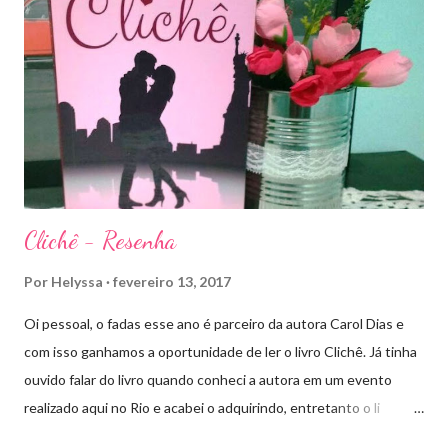
de Ardalan. Todos têm uma missão nessa guerra mesmo que
ainda um pouco indefinida. Aelin deixa Ardalan nas mãos de seu
Rei e segue com sua corte para casa, para finalmente rever seu
lar, Terrasen. Com um novo rei no trono, Chaol Westfall passa a
ser Mão do Rei de Ardalan, e Nesryn Faliq a nova Capitã da
Guarda. Entret...
Clichê - Resenha
Por
Helyssa
fevereiro 13, 2017
Oi pessoal, o fadas esse ano é parceiro da autora Carol Dias e
com isso ganhamos a oportunidade de ler o livro Clichê. Já tinha
ouvido falar do livro quando conheci a autora em um evento
realizado aqui no Rio e acabei o adquirindo, entretanto o li
apenas há pouco tempo. Ele tem a capa rosa e nos títulos de