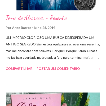
Torre do Alvorecer - Resenha
Por
Anne Barros
julho 26, 2019
UM IMPÉRIO GLORIOSO UMA BUSCA DESESPERADA UM
ANTIGO SEGREDO Sim, estou aqui para escrever uma resenha,
mas me encontro sem palavras. Por que? Porque Sarah J. Maas
me faz ficar acordada madrugada a fora para terminar mais um
livro arrebatador. Torre do Alvorecer deveria ser um extra, um
COMPARTILHAR
POSTAR UM COMENTÁRIO
»
romance da Saga Trono de Vidro que ocorre simultaneamente
ao Império de Tempestades, digo deveria, porque ele se tornou
bem mais que isso. A própria Sarah disse que se empolgou rsrsrs
Depois do final surpreendente de Rainha das Sombras, estão
todos meio atordoados com tudo que Dorian e Aelin fizeram e,
principalmente, descobriram sobre o Pai do Príncipe, agora Rei