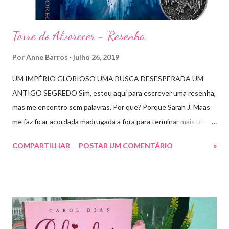
r
i
o
Torre do Alvorecer - Resenha
Por
Anne Barros
julho 26, 2019
UM IMPÉRIO GLORIOSO UMA BUSCA DESESPERADA UM
ANTIGO SEGREDO Sim, estou aqui para escrever uma resenha,
mas me encontro sem palavras. Por que? Porque Sarah J. Maas
me faz ficar acordada madrugada a fora para terminar mais um
livro arrebatador. Torre do Alvorecer deveria ser um extra, um
COMPARTILHAR
POSTAR UM COMENTÁRIO
»
romance da Saga Trono de Vidro que ocorre simultaneamente
ao Império de Tempestades, digo deveria, porque ele se tornou
bem mais que isso. A própria Sarah disse que se empolgou rsrsrs
Depois do final surpreendente de Rainha das Sombras, estão
todos meio atordoados com tudo que Dorian e Aelin fizeram e,
principalmente, descobriram sobre o Pai do Príncipe, agora Rei