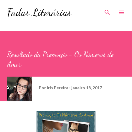
Pular para o conteúdo principal
Fadas Literárias
Resultado da Promoção - Os Números do
Amor
Por
Iris Pereira
janeiro 18, 2017