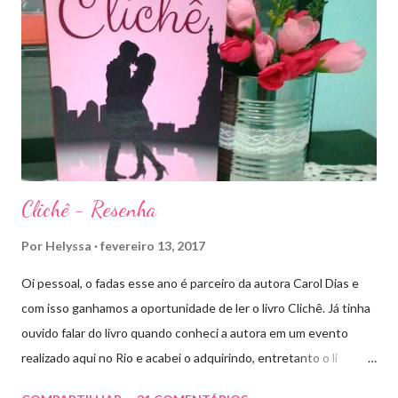
de Ardalan. Todos têm uma missão nessa guerra mesmo que
ainda um pouco indefinida. Aelin deixa Ardalan nas mãos de seu
Rei e segue com sua corte para casa, para finalmente rever seu
lar, Terrasen. Com um novo rei no trono, Chaol Westfall passa a
ser Mão do Rei de Ardalan, e Nesryn Faliq a nova Capitã da
Guarda. Entret...
Clichê - Resenha
Por
Helyssa
fevereiro 13, 2017
Oi pessoal, o fadas esse ano é parceiro da autora Carol Dias e
com isso ganhamos a oportunidade de ler o livro Clichê. Já tinha
ouvido falar do livro quando conheci a autora em um evento
realizado aqui no Rio e acabei o adquirindo, entretanto o li
apenas há pouco tempo. Ele tem a capa rosa e nos títulos de