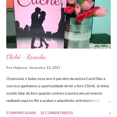
ainda um pouco indefinida. Aelin deixa Ardalan nas mãos de seu
Rei e segue com sua corte para casa, para finalmente rever seu
lar, Terrasen. Com um novo rei no trono, Chaol Westfall passa a
ser Mão do Rei de Ardalan, e Nesryn Faliq a nova Capitã da
Guarda. Entret...
Clichê - Resenha
Por
Helyssa
fevereiro 13, 2017
Oi pessoal, o fadas esse ano é parceiro da autora Carol Dias e
com isso ganhamos a oportunidade de ler o livro Clichê. Já tinha
ouvido falar do livro quando conheci a autora em um evento
realizado aqui no Rio e acabei o adquirindo, entretanto o li
apenas há pouco tempo. Ele tem a capa rosa e nos títulos de
COMPARTILHAR
31 COMENTÁRIOS
»
cada capítulo tem uns coraçõezinhos que ficaram muito fofos