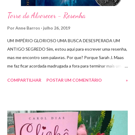
Torre do Alvorecer - Resenha
Por
Anne Barros
julho 26, 2019
UM IMPÉRIO GLORIOSO UMA BUSCA DESESPERADA UM
ANTIGO SEGREDO Sim, estou aqui para escrever uma resenha,
mas me encontro sem palavras. Por que? Porque Sarah J. Maas
me faz ficar acordada madrugada a fora para terminar mais um
livro arrebatador. Torre do Alvorecer deveria ser um extra, um
COMPARTILHAR
POSTAR UM COMENTÁRIO
»
romance da Saga Trono de Vidro que ocorre simultaneamente
ao Império de Tempestades, digo deveria, porque ele se tornou
bem mais que isso. A própria Sarah disse que se empolgou rsrsrs
Depois do final surpreendente de Rainha das Sombras, estão
todos meio atordoados com tudo que Dorian e Aelin fizeram e,
principalmente, descobriram sobre o Pai do Príncipe, agora Rei
de Ardalan. Todos têm uma missão nessa guerra mesmo que