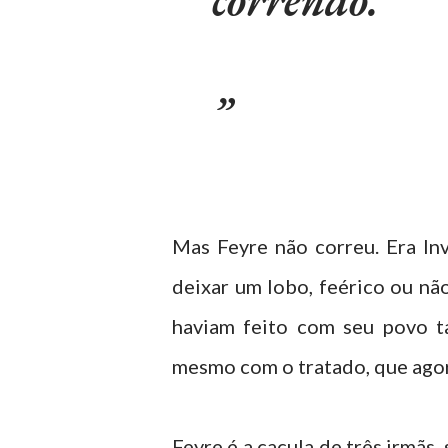
Mas Feyre não correu. Era Inv
deixar um lobo, feérico ou não
haviam feito com seu povo t
mesmo com o tratado, que ago
Feyre é a caçula de três irmãs