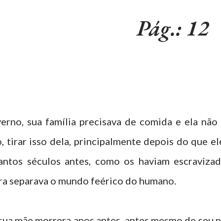
Pág.: 12
erno, sua família precisava de comida e ela não 
, tirar isso dela, principalmente depois do que el
antos séculos antes, como os haviam escravizad
ra separava o mundo feérico do humano.
, sua mãe morrera anos antes, antes mesmo de seu p