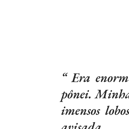
Era enorm
pônei. Minha
imensos lobo
avisada.