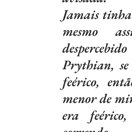
Jamais tinha
mesmo ass
despercebido
Prythian, s
feérico, en
menor de min
era feérico
correndo.