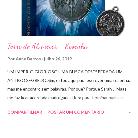
n
t
á
r
i
o
Torre do Alvorecer - Resenha
Por
Anne Barros
julho 26, 2019
UM IMPÉRIO GLORIOSO UMA BUSCA DESESPERADA UM
ANTIGO SEGREDO Sim, estou aqui para escrever uma resenha,
mas me encontro sem palavras. Por que? Porque Sarah J. Maas
me faz ficar acordada madrugada a fora para terminar mais um
livro arrebatador. Torre do Alvorecer deveria ser um extra, um
COMPARTILHAR
POSTAR UM COMENTÁRIO
»
romance da Saga Trono de Vidro que ocorre simultaneamente
ao Império de Tempestades, digo deveria, porque ele se tornou
bem mais que isso. A própria Sarah disse que se empolgou rsrsrs