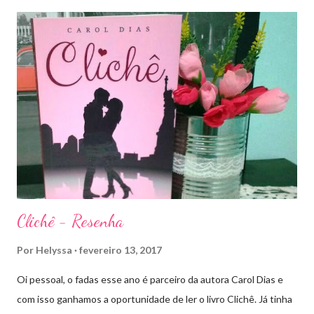
Depois do final surpreendente de Rainha das Sombras, estão
todos meio atordoados com tudo que Dorian e Aelin fizeram e,
principalmente, descobriram sobre o Pai do Príncipe, agora Rei
de Ardalan. Todos têm uma missão nessa guerra mesmo que
ainda um pouco indefinida. Aelin deixa Ardalan nas mãos de seu
Rei e segue com sua corte para casa, para finalmente rever seu
lar, Terrasen. Com um novo rei no trono, Chaol Westfall passa a
ser Mão do Rei de Ardalan, e Nesryn Faliq a nova Capitã da
Guarda. Entret...
Clichê - Resenha
Por
Helyssa
fevereiro 13, 2017
Oi pessoal, o fadas esse ano é parceiro da autora Carol Dias e
com isso ganhamos a oportunidade de ler o livro Clichê. Já tinha