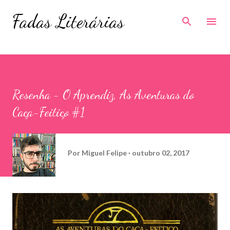
Pular para o conteúdo principal
Fadas Literárias
Resenha - O Aprendiz, As Aventuras do
Caça-Feitiço #1
Por
Miguel Felipe
outubro 02, 2017