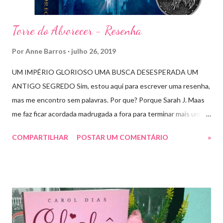
i
o
Torre do Alvorecer - Resenha
Por
Anne Barros
julho 26, 2019
UM IMPÉRIO GLORIOSO UMA BUSCA DESESPERADA UM
ANTIGO SEGREDO Sim, estou aqui para escrever uma resenha,
mas me encontro sem palavras. Por que? Porque Sarah J. Maas
me faz ficar acordada madrugada a fora para terminar mais um
livro arrebatador. Torre do Alvorecer deveria ser um extra, um
COMPARTILHAR
POSTAR UM COMENTÁRIO
»
romance da Saga Trono de Vidro que ocorre simultaneamente
ao Império de Tempestades, digo deveria, porque ele se tornou
bem mais que isso. A própria Sarah disse que se empolgou rsrsrs
Depois do final surpreendente de Rainha das Sombras, estão
todos meio atordoados com tudo que Dorian e Aelin fizeram e,
principalmente, descobriram sobre o Pai do Príncipe, agora Rei