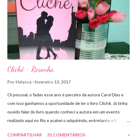
de Ardalan. Todos têm uma missão nessa guerra mesmo que
ainda um pouco indefinida. Aelin deixa Ardalan nas mãos de seu
Rei e segue com sua corte para casa, para finalmente rever seu
lar, Terrasen. Com um novo rei no trono, Chaol Westfall passa a
ser Mão do Rei de Ardalan, e Nesryn Faliq a nova Capitã da
Guarda. Entret...
Clichê - Resenha
Por
Helyssa
fevereiro 13, 2017
Oi pessoal, o fadas esse ano é parceiro da autora Carol Dias e
com isso ganhamos a oportunidade de ler o livro Clichê. Já tinha
ouvido falar do livro quando conheci a autora em um evento
realizado aqui no Rio e acabei o adquirindo, entretanto o li
apenas há pouco tempo. Ele tem a capa rosa e nos títulos de
COMPARTILHAR
31 COMENTÁRIOS
»