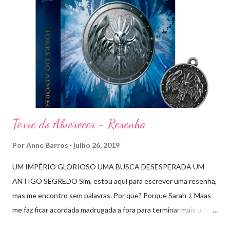
m
c
o
m
e
n
t
á
r
i
o
Torre do Alvorecer - Resenha
Por
Anne Barros
julho 26, 2019
UM IMPÉRIO GLORIOSO UMA BUSCA DESESPERADA UM
ANTIGO SEGREDO Sim, estou aqui para escrever uma resenha,
mas me encontro sem palavras. Por que? Porque Sarah J. Maas
me faz ficar acordada madrugada a fora para terminar mais um
livro arrebatador. Torre do Alvorecer deveria ser um extra, um