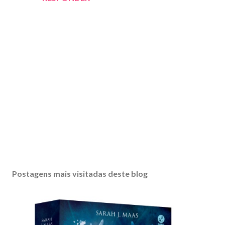
P
o
s
Postagens mais visitadas deste blog
t
a
r
u