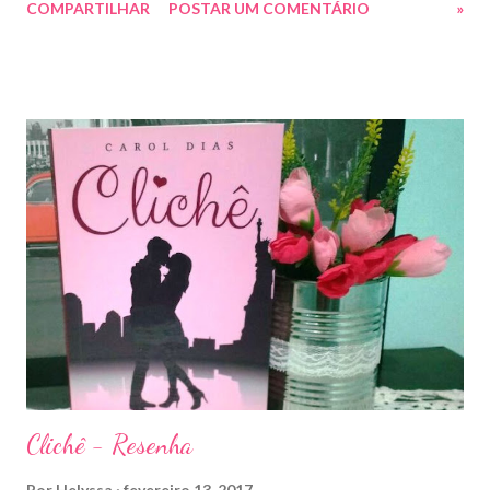
COMPARTILHAR
POSTAR UM COMENTÁRIO
»
romance da Saga Trono de Vidro que ocorre simultaneamente
ao Império de Tempestades, digo deveria, porque ele se tornou
bem mais que isso. A própria Sarah disse que se empolgou rsrsrs
Depois do final surpreendente de Rainha das Sombras, estão
todos meio atordoados com tudo que Dorian e Aelin fizeram e,
principalmente, descobriram sobre o Pai do Príncipe, agora Rei
de Ardalan. Todos têm uma missão nessa guerra mesmo que
ainda um pouco indefinida. Aelin deixa Ardalan nas mãos de seu
Rei e segue com sua corte para casa, para finalmente rever seu
lar, Terrasen. Com um novo rei no trono, Chaol Westfall passa a
ser Mão do Rei de Ardalan, e Nesryn Faliq a nova Capitã da
Guarda. Entret...
Clichê - Resenha
Por
Helyssa
fevereiro 13, 2017