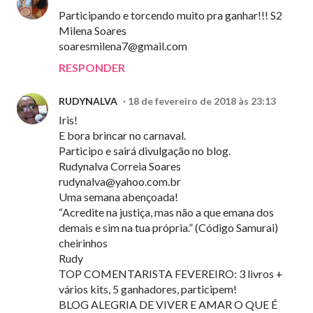
Participando e torcendo muito pra ganhar!!! S2
Milena Soares
soaresmilena7@gmail.com
RESPONDER
RUDYNALVA
18 de fevereiro de 2018 às 23:13
Iris!
E bora brincar no carnaval.
Participo e sairá divulgação no blog.
Rudynalva Correia Soares
rudynalva@yahoo.com.br
Uma semana abençoada!
“Acredite na justiça, mas não a que emana dos
demais e sim na tua própria.” (Código Samurai)
cheirinhos
Rudy
TOP COMENTARISTA FEVEREIRO: 3 livros +
vários kits, 5 ganhadores, participem!
BLOG ALEGRIA DE VIVER E AMAR O QUE É