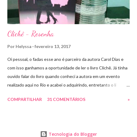
ser Mão do Rei de Ardalan, e Nesryn Faliq a nova Capitã da
Guarda. Entret...
Clichê - Resenha
Por
Helyssa
fevereiro 13, 2017
Oi pessoal, o fadas esse ano é parceiro da autora Carol Dias e
com isso ganhamos a oportunidade de ler o livro Clichê. Já tinha
ouvido falar do livro quando conheci a autora em um evento
realizado aqui no Rio e acabei o adquirindo, entretanto o li
apenas há pouco tempo. Ele tem a capa rosa e nos títulos de
COMPARTILHAR
31 COMENTÁRIOS
»
cada capítulo tem uns coraçõezinhos que ficaram muito fofos
com cada palavra chave que a autora escolheu como título.
Estive lendo vários romances hot ou suspenses e precisava de
algo mais leve, porque não um “Chick Lit” (são romances leves e
Tecnologia do Blogger
divertidos com mulheres independentes, como não amar?) para