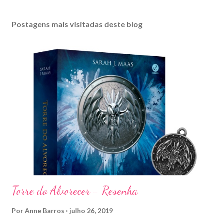
P
o
s
Postagens mais visitadas deste blog
t
a
r
u
m
c
o
m
e
n
t
á
r
i
o
Torre do Alvorecer - Resenha
Por
Anne Barros
julho 26, 2019