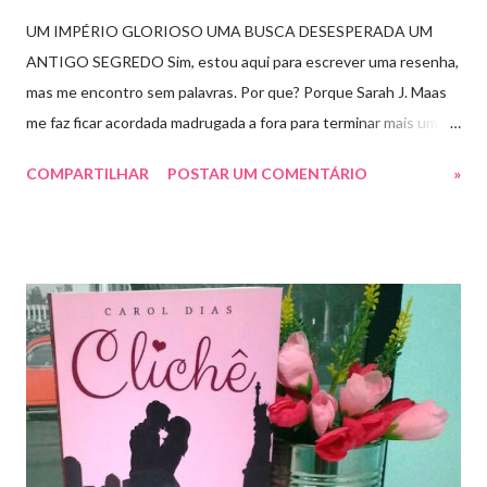
UM IMPÉRIO GLORIOSO UMA BUSCA DESESPERADA UM
ANTIGO SEGREDO Sim, estou aqui para escrever uma resenha,
mas me encontro sem palavras. Por que? Porque Sarah J. Maas
me faz ficar acordada madrugada a fora para terminar mais um
livro arrebatador. Torre do Alvorecer deveria ser um extra, um
COMPARTILHAR
POSTAR UM COMENTÁRIO
»
romance da Saga Trono de Vidro que ocorre simultaneamente
ao Império de Tempestades, digo deveria, porque ele se tornou
bem mais que isso. A própria Sarah disse que se empolgou rsrsrs
Depois do final surpreendente de Rainha das Sombras, estão
todos meio atordoados com tudo que Dorian e Aelin fizeram e,
principalmente, descobriram sobre o Pai do Príncipe, agora Rei
de Ardalan. Todos têm uma missão nessa guerra mesmo que
ainda um pouco indefinida. Aelin deixa Ardalan nas mãos de seu
Rei e segue com sua corte para casa, para finalmente rever seu
lar, Terrasen. Com um novo rei no trono, Chaol Westfall passa a