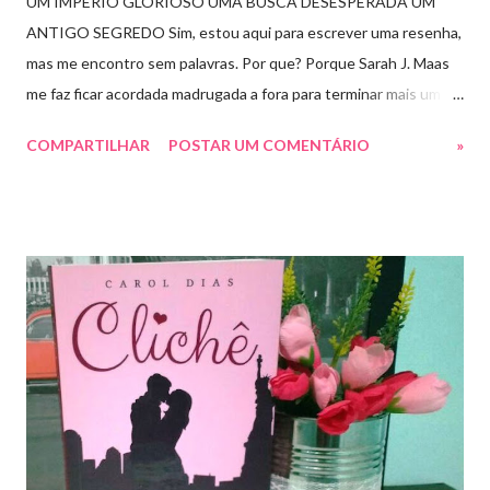
UM IMPÉRIO GLORIOSO UMA BUSCA DESESPERADA UM
ANTIGO SEGREDO Sim, estou aqui para escrever uma resenha,
mas me encontro sem palavras. Por que? Porque Sarah J. Maas
me faz ficar acordada madrugada a fora para terminar mais um
livro arrebatador. Torre do Alvorecer deveria ser um extra, um
COMPARTILHAR
POSTAR UM COMENTÁRIO
»
romance da Saga Trono de Vidro que ocorre simultaneamente
ao Império de Tempestades, digo deveria, porque ele se tornou
bem mais que isso. A própria Sarah disse que se empolgou rsrsrs
Depois do final surpreendente de Rainha das Sombras, estão
todos meio atordoados com tudo que Dorian e Aelin fizeram e,
principalmente, descobriram sobre o Pai do Príncipe, agora Rei
de Ardalan. Todos têm uma missão nessa guerra mesmo que
ainda um pouco indefinida. Aelin deixa Ardalan nas mãos de seu
Rei e segue com sua corte para casa, para finalmente rever seu
lar, Terrasen. Com um novo rei no trono, Chaol Westfall passa a
ser Mão do Rei de Ardalan, e Nesryn Faliq a nova Capitã da