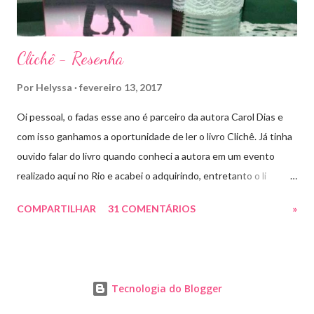
Guarda. Entret...
Clichê - Resenha
Por
Helyssa
fevereiro 13, 2017
Oi pessoal, o fadas esse ano é parceiro da autora Carol Dias e
com isso ganhamos a oportunidade de ler o livro Clichê. Já tinha
ouvido falar do livro quando conheci a autora em um evento
realizado aqui no Rio e acabei o adquirindo, entretanto o li
apenas há pouco tempo. Ele tem a capa rosa e nos títulos de
COMPARTILHAR
31 COMENTÁRIOS
»
cada capítulo tem uns coraçõezinhos que ficaram muito fofos
com cada palavra chave que a autora escolheu como título.
Estive lendo vários romances hot ou suspenses e precisava de
algo mais leve, porque não um “Chick Lit” (são romances leves e
Tecnologia do Blogger
divertidos com mulheres independentes, como não amar?) para
dar uma aliviada e ainda por cima poder conhecer e apresentar o