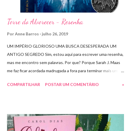
Torre do Alvorecer - Resenha
Por
Anne Barros
julho 26, 2019
UM IMPÉRIO GLORIOSO UMA BUSCA DESESPERADA UM
ANTIGO SEGREDO Sim, estou aqui para escrever uma resenha,
mas me encontro sem palavras. Por que? Porque Sarah J. Maas
me faz ficar acordada madrugada a fora para terminar mais um
livro arrebatador. Torre do Alvorecer deveria ser um extra, um
COMPARTILHAR
POSTAR UM COMENTÁRIO
»
romance da Saga Trono de Vidro que ocorre simultaneamente
ao Império de Tempestades, digo deveria, porque ele se tornou
bem mais que isso. A própria Sarah disse que se empolgou rsrsrs
Depois do final surpreendente de Rainha das Sombras, estão
todos meio atordoados com tudo que Dorian e Aelin fizeram e,
principalmente, descobriram sobre o Pai do Príncipe, agora Rei