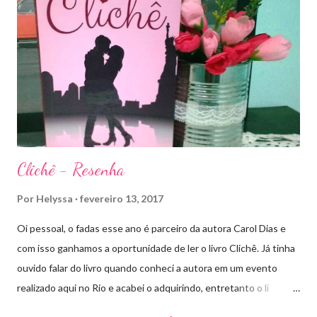
de Ardalan. Todos têm uma missão nessa guerra mesmo que
ainda um pouco indefinida. Aelin deixa Ardalan nas mãos de seu
Rei e segue com sua corte para casa, para finalmente rever seu
lar, Terrasen. Com um novo rei no trono, Chaol Westfall passa a
ser Mão do Rei de Ardalan, e Nesryn Faliq a nova Capitã da
Guarda. Entret...
Clichê - Resenha
Por
Helyssa
fevereiro 13, 2017
Oi pessoal, o fadas esse ano é parceiro da autora Carol Dias e
com isso ganhamos a oportunidade de ler o livro Clichê. Já tinha
ouvido falar do livro quando conheci a autora em um evento
realizado aqui no Rio e acabei o adquirindo, entretanto o li
apenas há pouco tempo. Ele tem a capa rosa e nos títulos de