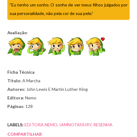
“Eu tenho um sonho. O sonho de ver meus filhos julgados por
sua personalidade, não pela cor de sua pele.”
Avaliação
:
Ficha Técnica
Título:
A Marcha
Autores:
John Lewis E Martin Luther King
Editora:
Nemo
Páginas:
128
LABELS:
EDITORA NEMO
IAMNOTAFAIRY
RESENHA
COMPARTILHAR