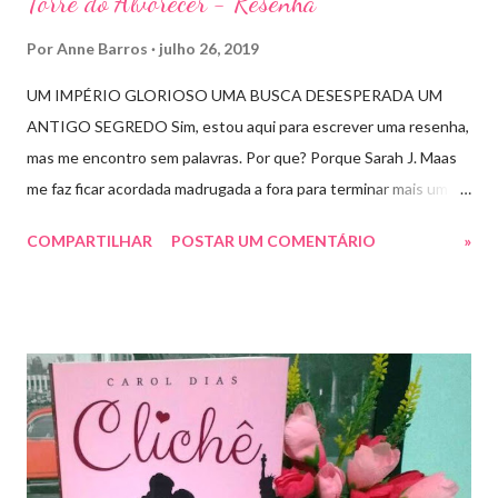
Torre do Alvorecer - Resenha
Por
Anne Barros
julho 26, 2019
UM IMPÉRIO GLORIOSO UMA BUSCA DESESPERADA UM
ANTIGO SEGREDO Sim, estou aqui para escrever uma resenha,
mas me encontro sem palavras. Por que? Porque Sarah J. Maas
me faz ficar acordada madrugada a fora para terminar mais um
livro arrebatador. Torre do Alvorecer deveria ser um extra, um
COMPARTILHAR
POSTAR UM COMENTÁRIO
»
romance da Saga Trono de Vidro que ocorre simultaneamente
ao Império de Tempestades, digo deveria, porque ele se tornou
bem mais que isso. A própria Sarah disse que se empolgou rsrsrs
Depois do final surpreendente de Rainha das Sombras, estão
todos meio atordoados com tudo que Dorian e Aelin fizeram e,
principalmente, descobriram sobre o Pai do Príncipe, agora Rei
de Ardalan. Todos têm uma missão nessa guerra mesmo que
ainda um pouco indefinida. Aelin deixa Ardalan nas mãos de seu