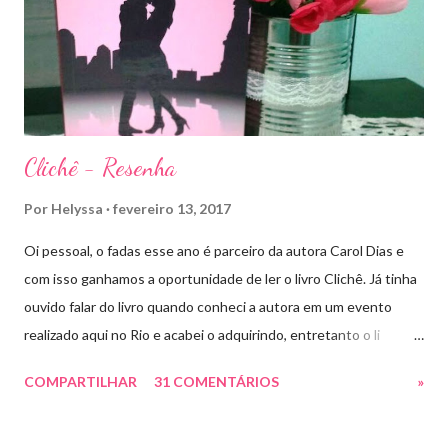
Rei e segue com sua corte para casa, para finalmente rever seu
lar, Terrasen. Com um novo rei no trono, Chaol Westfall passa a
ser Mão do Rei de Ardalan, e Nesryn Faliq a nova Capitã da
Guarda. Entret...
Clichê - Resenha
Por
Helyssa
fevereiro 13, 2017
Oi pessoal, o fadas esse ano é parceiro da autora Carol Dias e
com isso ganhamos a oportunidade de ler o livro Clichê. Já tinha
ouvido falar do livro quando conheci a autora em um evento
realizado aqui no Rio e acabei o adquirindo, entretanto o li
apenas há pouco tempo. Ele tem a capa rosa e nos títulos de
COMPARTILHAR
31 COMENTÁRIOS
»
cada capítulo tem uns coraçõezinhos que ficaram muito fofos
com cada palavra chave que a autora escolheu como título.
Estive lendo vários romances hot ou suspenses e precisava de