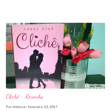
ao Império de Tempestades, digo deveria, porque ele se tornou
bem mais que isso. A própria Sarah disse que se empolgou rsrsrs
Depois do final surpreendente de Rainha das Sombras, estão
todos meio atordoados com tudo que Dorian e Aelin fizeram e,
principalmente, descobriram sobre o Pai do Príncipe, agora Rei
de Ardalan. Todos têm uma missão nessa guerra mesmo que
ainda um pouco indefinida. Aelin deixa Ardalan nas mãos de seu
Rei e segue com sua corte para casa, para finalmente rever seu
lar, Terrasen. Com um novo rei no trono, Chaol Westfall passa a
ser Mão do Rei de Ardalan, e Nesryn Faliq a nova Capitã da
Guarda. Entret...
Clichê - Resenha
Por
Helyssa
fevereiro 13, 2017