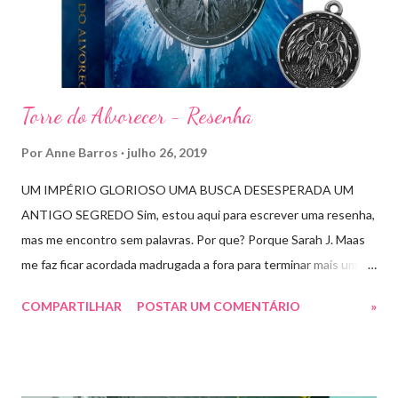
Torre do Alvorecer - Resenha
Por
Anne Barros
julho 26, 2019
UM IMPÉRIO GLORIOSO UMA BUSCA DESESPERADA UM
ANTIGO SEGREDO Sim, estou aqui para escrever uma resenha,
mas me encontro sem palavras. Por que? Porque Sarah J. Maas
me faz ficar acordada madrugada a fora para terminar mais um
livro arrebatador. Torre do Alvorecer deveria ser um extra, um
COMPARTILHAR
POSTAR UM COMENTÁRIO
»
romance da Saga Trono de Vidro que ocorre simultaneamente
ao Império de Tempestades, digo deveria, porque ele se tornou
bem mais que isso. A própria Sarah disse que se empolgou rsrsrs
Depois do final surpreendente de Rainha das Sombras, estão