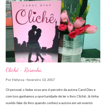
todos meio atordoados com tudo que Dorian e Aelin fizeram e,
principalmente, descobriram sobre o Pai do Príncipe, agora Rei
de Ardalan. Todos têm uma missão nessa guerra mesmo que
ainda um pouco indefinida. Aelin deixa Ardalan nas mãos de seu
Rei e segue com sua corte para casa, para finalmente rever seu
lar, Terrasen. Com um novo rei no trono, Chaol Westfall passa a
ser Mão do Rei de Ardalan, e Nesryn Faliq a nova Capitã da
Guarda. Entret...
Clichê - Resenha
Por
Helyssa
fevereiro 13, 2017
Oi pessoal, o fadas esse ano é parceiro da autora Carol Dias e
com isso ganhamos a oportunidade de ler o livro Clichê. Já tinha
ouvido falar do livro quando conheci a autora em um evento