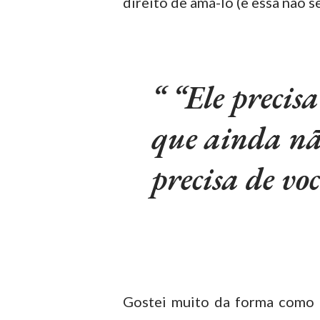
direito de amá-lo (e essa não se
“Ele precis
que ainda não
precisa de voc
Gostei muito da forma como a