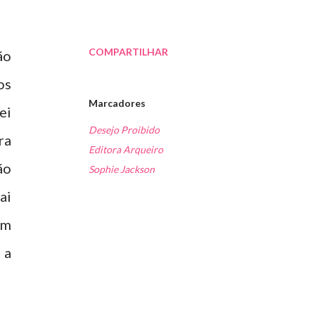
COMPARTILHAR
ão
os
Marcadores
ei
Desejo Proibido
ra
Editora Arqueiro
ão
Sophie Jackson
ai
em
 a