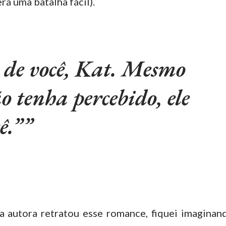
rá uma batalha fácil).
a de você, Kat. Mesmo
 tenha percebido, ele
ê.”
 autora retratou esse romance, fiquei imaginan