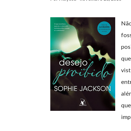
Não
fos
pos
que
vis
entr
alé
que
imp