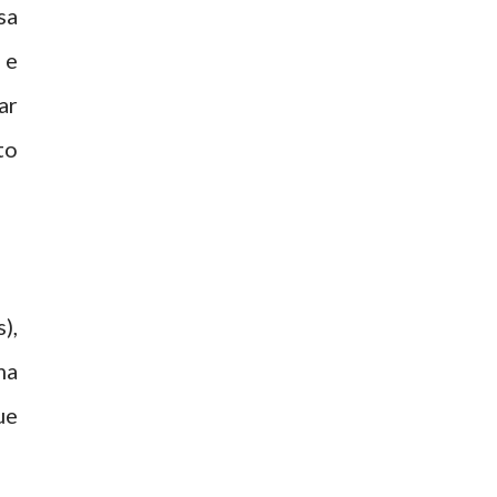
sa
 e
ar
to
),
ma
ue