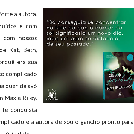
orte a autora.
ruídos e com
r com nossos
de Kat, Beth,
orquê era sua
to complicado
ua querida avó
m Max e Riley,
y te conquista
omplicado e a autora deixou o gancho pronto para
stória dele.