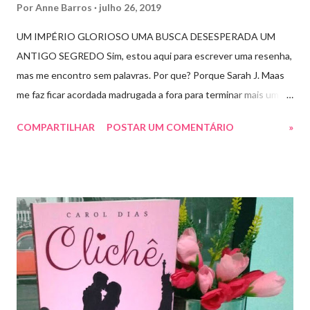
Por
Anne Barros
julho 26, 2019
UM IMPÉRIO GLORIOSO UMA BUSCA DESESPERADA UM
ANTIGO SEGREDO Sim, estou aqui para escrever uma resenha,
mas me encontro sem palavras. Por que? Porque Sarah J. Maas
me faz ficar acordada madrugada a fora para terminar mais um
livro arrebatador. Torre do Alvorecer deveria ser um extra, um
COMPARTILHAR
POSTAR UM COMENTÁRIO
»
romance da Saga Trono de Vidro que ocorre simultaneamente
ao Império de Tempestades, digo deveria, porque ele se tornou
bem mais que isso. A própria Sarah disse que se empolgou rsrsrs
Depois do final surpreendente de Rainha das Sombras, estão
todos meio atordoados com tudo que Dorian e Aelin fizeram e,
principalmente, descobriram sobre o Pai do Príncipe, agora Rei
de Ardalan. Todos têm uma missão nessa guerra mesmo que
ainda um pouco indefinida. Aelin deixa Ardalan nas mãos de seu
Rei e segue com sua corte para casa, para finalmente rever seu
lar, Terrasen. Com um novo rei no trono, Chaol Westfall passa a