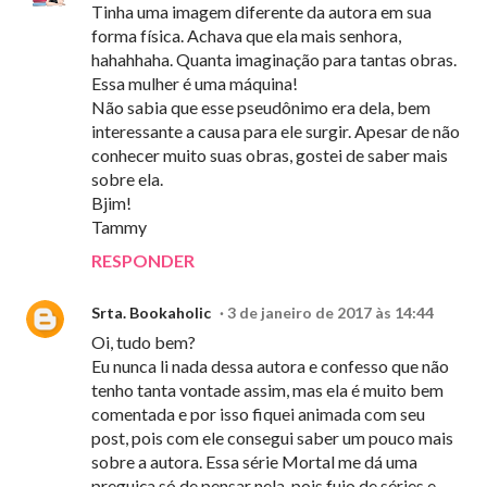
Tinha uma imagem diferente da autora em sua
forma física. Achava que ela mais senhora,
hahahhaha. Quanta imaginação para tantas obras.
Essa mulher é uma máquina!
Não sabia que esse pseudônimo era dela, bem
interessante a causa para ele surgir. Apesar de não
conhecer muito suas obras, gostei de saber mais
sobre ela.
Bjim!
Tammy
RESPONDER
Srta. Bookaholic
3 de janeiro de 2017 às 14:44
Oi, tudo bem?
Eu nunca li nada dessa autora e confesso que não
tenho tanta vontade assim, mas ela é muito bem
comentada e por isso fiquei animada com seu
post, pois com ele consegui saber um pouco mais
sobre a autora. Essa série Mortal me dá uma
preguiça só de pensar nela, pois fujo de séries e