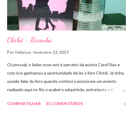
ser Mão do Rei de Ardalan, e Nesryn Faliq a nova Capitã da
Guarda. Entret...
Clichê - Resenha
Por
Helyssa
fevereiro 13, 2017
Oi pessoal, o fadas esse ano é parceiro da autora Carol Dias e
com isso ganhamos a oportunidade de ler o livro Clichê. Já tinha
ouvido falar do livro quando conheci a autora em um evento
realizado aqui no Rio e acabei o adquirindo, entretanto o li
apenas há pouco tempo. Ele tem a capa rosa e nos títulos de
COMPARTILHAR
31 COMENTÁRIOS
»
cada capítulo tem uns coraçõezinhos que ficaram muito fofos
com cada palavra chave que a autora escolheu como título.
Estive lendo vários romances hot ou suspenses e precisava de
algo mais leve, porque não um “Chick Lit” (são romances leves e