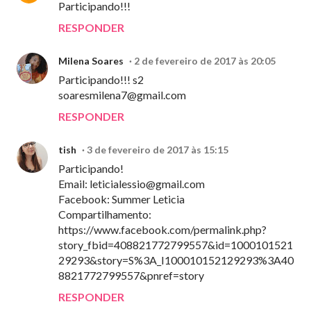
Participando!!!
RESPONDER
Milena Soares
2 de fevereiro de 2017 às 20:05
Participando!!! s2
soaresmilena7@gmail.com
RESPONDER
tish
3 de fevereiro de 2017 às 15:15
Participando!
Email:
leticialessio@gmail.com
Facebook: Summer Leticia
Compartilhamento:
https://www.facebook.com/permalink.php?
story_fbid=408821772799557&id=1000101521
29293&story=S%3A_I100010152129293%3A40
8821772799557&pnref=story
RESPONDER