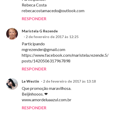
Rebeca Costa
rebecacostamacedo@outlook.com
RESPONDER
Maristela G Rezende
2 de fevereiro de 2017 às 12:25
Participando
mgrezender@gmail.com
https://www.facebook.com/maristela.rezende.5/
posts/1420506317967898
RESPONDER
Le Westin
2 de fevereiro de 2017 às 13:18
Que promoção maravilhosa.
Beijinhooos. ❤
www.amordeluaazul.com.br
RESPONDER