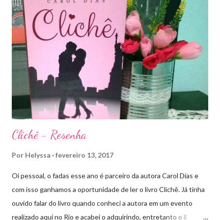
principalmente, descobriram sobre o Pai do Príncipe, agora Rei
de Ardalan. Todos têm uma missão nessa guerra mesmo que
ainda um pouco indefinida. Aelin deixa Ardalan nas mãos de seu
Rei e segue com sua corte para casa, para finalmente rever seu
lar, Terrasen. Com um novo rei no trono, Chaol Westfall passa a
ser Mão do Rei de Ardalan, e Nesryn Faliq a nova Capitã da
Guarda. Entret...
Clichê - Resenha
Por
Helyssa
fevereiro 13, 2017
Oi pessoal, o fadas esse ano é parceiro da autora Carol Dias e
com isso ganhamos a oportunidade de ler o livro Clichê. Já tinha
ouvido falar do livro quando conheci a autora em um evento
realizado aqui no Rio e acabei o adquirindo, entretanto o li