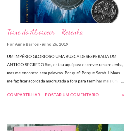
t
á
r
i
o
Torre do Alvorecer - Resenha
Por
Anne Barros
julho 26, 2019
UM IMPÉRIO GLORIOSO UMA BUSCA DESESPERADA UM
ANTIGO SEGREDO Sim, estou aqui para escrever uma resenha,
mas me encontro sem palavras. Por que? Porque Sarah J. Maas
me faz ficar acordada madrugada a fora para terminar mais um
livro arrebatador. Torre do Alvorecer deveria ser um extra, um
COMPARTILHAR
POSTAR UM COMENTÁRIO
»
romance da Saga Trono de Vidro que ocorre simultaneamente
ao Império de Tempestades, digo deveria, porque ele se tornou
bem mais que isso. A própria Sarah disse que se empolgou rsrsrs
Depois do final surpreendente de Rainha das Sombras, estão
todos meio atordoados com tudo que Dorian e Aelin fizeram e,