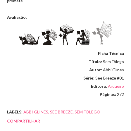
promete.
Avaliação:
Ficha Técnica
Título:
Sem Fôlego
Autor:
Abbi Glines
Série:
See Breeze #01
Editora:
Arqueiro
Páginas:
272
LABELS:
ABBI GLINES
SEE BREEZE
SEM FÔLEGO
COMPARTILHAR