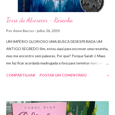
r
i
o
Torre do Alvorecer - Resenha
Por
Anne Barros
julho 26, 2019
UM IMPÉRIO GLORIOSO UMA BUSCA DESESPERADA UM
ANTIGO SEGREDO Sim, estou aqui para escrever uma resenha,
mas me encontro sem palavras. Por que? Porque Sarah J. Maas
me faz ficar acordada madrugada a fora para terminar mais um
livro arrebatador. Torre do Alvorecer deveria ser um extra, um
COMPARTILHAR
POSTAR UM COMENTÁRIO
»
romance da Saga Trono de Vidro que ocorre simultaneamente
ao Império de Tempestades, digo deveria, porque ele se tornou
bem mais que isso. A própria Sarah disse que se empolgou rsrsrs
Depois do final surpreendente de Rainha das Sombras, estão
todos meio atordoados com tudo que Dorian e Aelin fizeram e,
principalmente, descobriram sobre o Pai do Príncipe, agora Rei