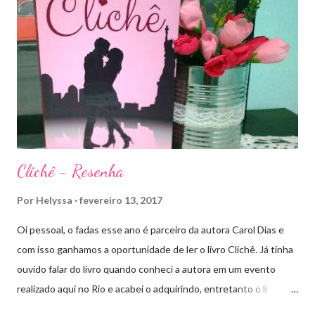
de Ardalan. Todos têm uma missão nessa guerra mesmo que
ainda um pouco indefinida. Aelin deixa Ardalan nas mãos de seu
Rei e segue com sua corte para casa, para finalmente rever seu
lar, Terrasen. Com um novo rei no trono, Chaol Westfall passa a
ser Mão do Rei de Ardalan, e Nesryn Faliq a nova Capitã da
Guarda. Entret...
Clichê - Resenha
Por
Helyssa
fevereiro 13, 2017
Oi pessoal, o fadas esse ano é parceiro da autora Carol Dias e
com isso ganhamos a oportunidade de ler o livro Clichê. Já tinha
ouvido falar do livro quando conheci a autora em um evento
realizado aqui no Rio e acabei o adquirindo, entretanto o li
apenas há pouco tempo. Ele tem a capa rosa e nos títulos de