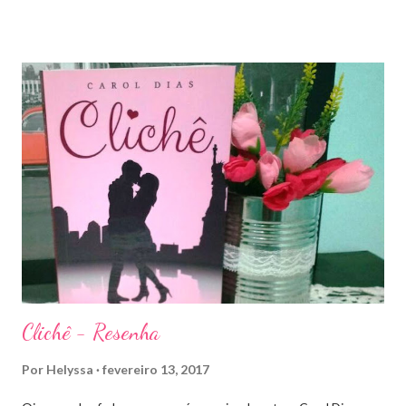
ao Império de Tempestades, digo deveria, porque ele se tornou
bem mais que isso. A própria Sarah disse que se empolgou rsrsrs
Depois do final surpreendente de Rainha das Sombras, estão
todos meio atordoados com tudo que Dorian e Aelin fizeram e,
principalmente, descobriram sobre o Pai do Príncipe, agora Rei
de Ardalan. Todos têm uma missão nessa guerra mesmo que
ainda um pouco indefinida. Aelin deixa Ardalan nas mãos de seu
Rei e segue com sua corte para casa, para finalmente rever seu
lar, Terrasen. Com um novo rei no trono, Chaol Westfall passa a
ser Mão do Rei de Ardalan, e Nesryn Faliq a nova Capitã da
Guarda. Entret...
Clichê - Resenha
Por
Helyssa
fevereiro 13, 2017