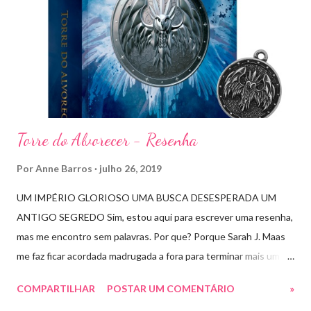
Torre do Alvorecer - Resenha
Por
Anne Barros
julho 26, 2019
UM IMPÉRIO GLORIOSO UMA BUSCA DESESPERADA UM
ANTIGO SEGREDO Sim, estou aqui para escrever uma resenha,
mas me encontro sem palavras. Por que? Porque Sarah J. Maas
me faz ficar acordada madrugada a fora para terminar mais um
livro arrebatador. Torre do Alvorecer deveria ser um extra, um
COMPARTILHAR
POSTAR UM COMENTÁRIO
»
romance da Saga Trono de Vidro que ocorre simultaneamente