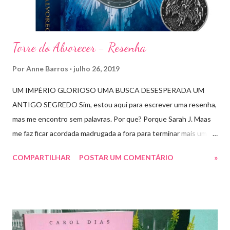
Torre do Alvorecer - Resenha
Por
Anne Barros
julho 26, 2019
UM IMPÉRIO GLORIOSO UMA BUSCA DESESPERADA UM
ANTIGO SEGREDO Sim, estou aqui para escrever uma resenha,
mas me encontro sem palavras. Por que? Porque Sarah J. Maas
me faz ficar acordada madrugada a fora para terminar mais um
livro arrebatador. Torre do Alvorecer deveria ser um extra, um
COMPARTILHAR
POSTAR UM COMENTÁRIO
»
romance da Saga Trono de Vidro que ocorre simultaneamente
ao Império de Tempestades, digo deveria, porque ele se tornou
bem mais que isso. A própria Sarah disse que se empolgou rsrsrs
Depois do final surpreendente de Rainha das Sombras, estão
todos meio atordoados com tudo que Dorian e Aelin fizeram e,