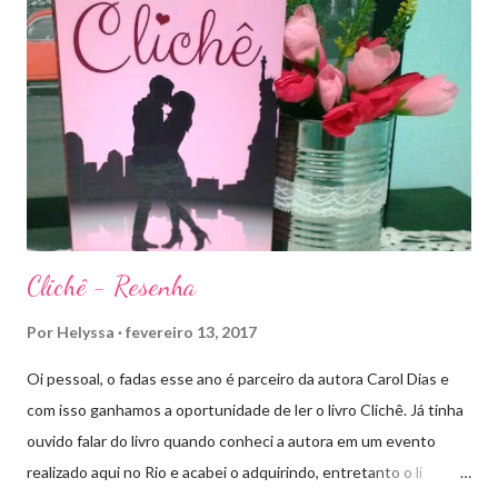
principalmente, descobriram sobre o Pai do Príncipe, agora Rei
de Ardalan. Todos têm uma missão nessa guerra mesmo que
ainda um pouco indefinida. Aelin deixa Ardalan nas mãos de seu
Rei e segue com sua corte para casa, para finalmente rever seu
lar, Terrasen. Com um novo rei no trono, Chaol Westfall passa a
ser Mão do Rei de Ardalan, e Nesryn Faliq a nova Capitã da
Guarda. Entret...
Clichê - Resenha
Por
Helyssa
fevereiro 13, 2017
Oi pessoal, o fadas esse ano é parceiro da autora Carol Dias e
com isso ganhamos a oportunidade de ler o livro Clichê. Já tinha
ouvido falar do livro quando conheci a autora em um evento
realizado aqui no Rio e acabei o adquirindo, entretanto o li