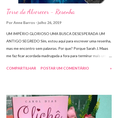
Torre do Alvorecer - Resenha
Por
Anne Barros
julho 26, 2019
UM IMPÉRIO GLORIOSO UMA BUSCA DESESPERADA UM
ANTIGO SEGREDO Sim, estou aqui para escrever uma resenha,
mas me encontro sem palavras. Por que? Porque Sarah J. Maas
me faz ficar acordada madrugada a fora para terminar mais um
livro arrebatador. Torre do Alvorecer deveria ser um extra, um
COMPARTILHAR
POSTAR UM COMENTÁRIO
»
romance da Saga Trono de Vidro que ocorre simultaneamente
ao Império de Tempestades, digo deveria, porque ele se tornou
bem mais que isso. A própria Sarah disse que se empolgou rsrsrs
Depois do final surpreendente de Rainha das Sombras, estão
todos meio atordoados com tudo que Dorian e Aelin fizeram e,
principalmente, descobriram sobre o Pai do Príncipe, agora Rei
de Ardalan. Todos têm uma missão nessa guerra mesmo que