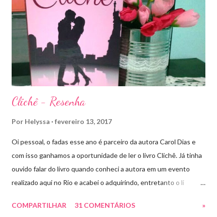
ainda um pouco indefinida. Aelin deixa Ardalan nas mãos de seu
Rei e segue com sua corte para casa, para finalmente rever seu
lar, Terrasen. Com um novo rei no trono, Chaol Westfall passa a
ser Mão do Rei de Ardalan, e Nesryn Faliq a nova Capitã da
Guarda. Entret...
Clichê - Resenha
Por
Helyssa
fevereiro 13, 2017
Oi pessoal, o fadas esse ano é parceiro da autora Carol Dias e
com isso ganhamos a oportunidade de ler o livro Clichê. Já tinha
ouvido falar do livro quando conheci a autora em um evento
realizado aqui no Rio e acabei o adquirindo, entretanto o li
apenas há pouco tempo. Ele tem a capa rosa e nos títulos de
COMPARTILHAR
31 COMENTÁRIOS
»
cada capítulo tem uns coraçõezinhos que ficaram muito fofos