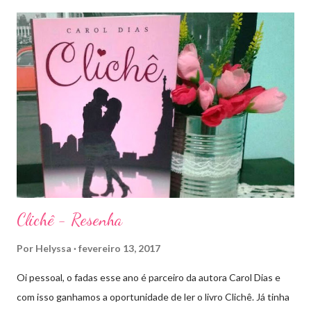
Depois do final surpreendente de Rainha das Sombras, estão
todos meio atordoados com tudo que Dorian e Aelin fizeram e,
principalmente, descobriram sobre o Pai do Príncipe, agora Rei
de Ardalan. Todos têm uma missão nessa guerra mesmo que
ainda um pouco indefinida. Aelin deixa Ardalan nas mãos de seu
Rei e segue com sua corte para casa, para finalmente rever seu
lar, Terrasen. Com um novo rei no trono, Chaol Westfall passa a
ser Mão do Rei de Ardalan, e Nesryn Faliq a nova Capitã da
Guarda. Entret...
Clichê - Resenha
Por
Helyssa
fevereiro 13, 2017
Oi pessoal, o fadas esse ano é parceiro da autora Carol Dias e
com isso ganhamos a oportunidade de ler o livro Clichê. Já tinha