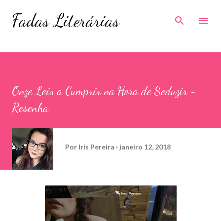
Pular para o conteúdo principal
Fadas Literárias
Onze Leis a Cumprir na Hora de Seduzir -
Resenha
Por
Iris Pereira
janeiro 12, 2018