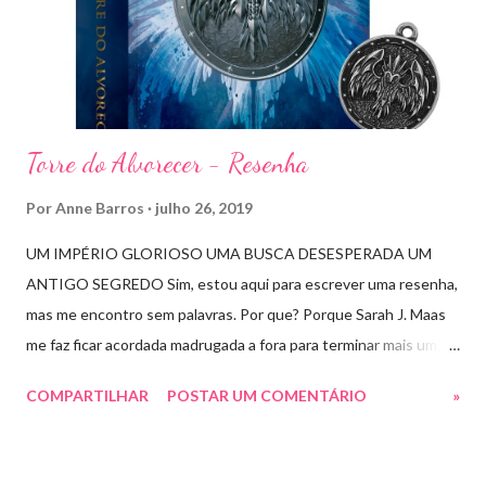
Torre do Alvorecer - Resenha
Por
Anne Barros
julho 26, 2019
UM IMPÉRIO GLORIOSO UMA BUSCA DESESPERADA UM
ANTIGO SEGREDO Sim, estou aqui para escrever uma resenha,
mas me encontro sem palavras. Por que? Porque Sarah J. Maas
me faz ficar acordada madrugada a fora para terminar mais um
livro arrebatador. Torre do Alvorecer deveria ser um extra, um
COMPARTILHAR
POSTAR UM COMENTÁRIO
»
romance da Saga Trono de Vidro que ocorre simultaneamente
ao Império de Tempestades, digo deveria, porque ele se tornou
bem mais que isso. A própria Sarah disse que se empolgou rsrsrs