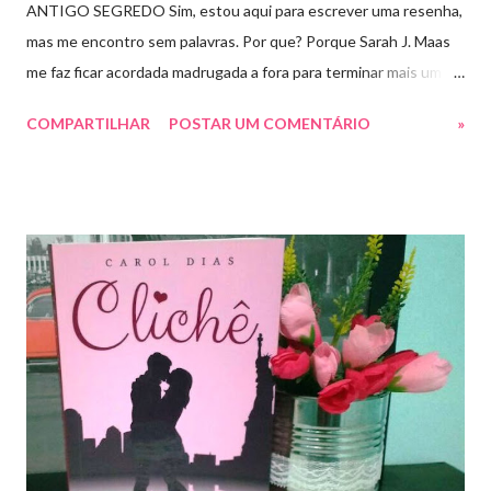
ANTIGO SEGREDO Sim, estou aqui para escrever uma resenha,
mas me encontro sem palavras. Por que? Porque Sarah J. Maas
me faz ficar acordada madrugada a fora para terminar mais um
livro arrebatador. Torre do Alvorecer deveria ser um extra, um
COMPARTILHAR
POSTAR UM COMENTÁRIO
»
romance da Saga Trono de Vidro que ocorre simultaneamente
ao Império de Tempestades, digo deveria, porque ele se tornou
bem mais que isso. A própria Sarah disse que se empolgou rsrsrs
Depois do final surpreendente de Rainha das Sombras, estão
todos meio atordoados com tudo que Dorian e Aelin fizeram e,
principalmente, descobriram sobre o Pai do Príncipe, agora Rei
de Ardalan. Todos têm uma missão nessa guerra mesmo que
ainda um pouco indefinida. Aelin deixa Ardalan nas mãos de seu
Rei e segue com sua corte para casa, para finalmente rever seu
lar, Terrasen. Com um novo rei no trono, Chaol Westfall passa a
ser Mão do Rei de Ardalan, e Nesryn Faliq a nova Capitã da
Guarda. Entret...