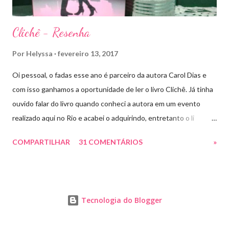
Clichê - Resenha
Por
Helyssa
fevereiro 13, 2017
Oi pessoal, o fadas esse ano é parceiro da autora Carol Dias e
com isso ganhamos a oportunidade de ler o livro Clichê. Já tinha
ouvido falar do livro quando conheci a autora em um evento
realizado aqui no Rio e acabei o adquirindo, entretanto o li
apenas há pouco tempo. Ele tem a capa rosa e nos títulos de
COMPARTILHAR
31 COMENTÁRIOS
»
cada capítulo tem uns coraçõezinhos que ficaram muito fofos
com cada palavra chave que a autora escolheu como título.
Estive lendo vários romances hot ou suspenses e precisava de
algo mais leve, porque não um “Chick Lit” (são romances leves e
Tecnologia do Blogger
divertidos com mulheres independentes, como não amar?) para
dar uma aliviada e ainda por cima poder conhecer e apresentar o