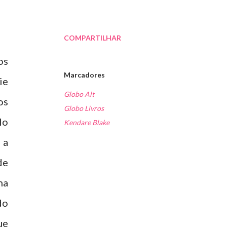
COMPARTILHAR
os
Marcadores
ie
Globo Alt
os
Globo Livros
lo
Kendare Blake
 a
de
na
do
ue