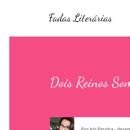
Fadas Literárias
Dois Reinos So
Por
Iris Pereira
dezem