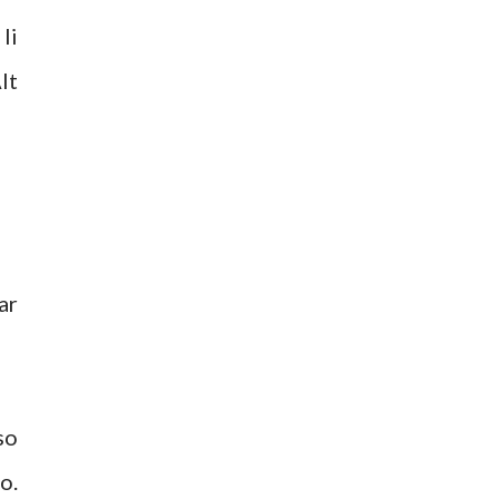
li
lt
ar
so
o.