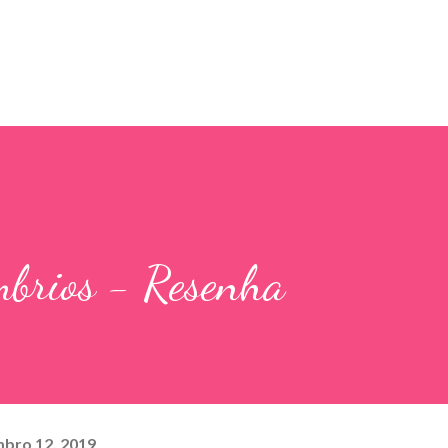
Pular para o conteúdo principal
mbrios - Resenha
bro 12, 2019