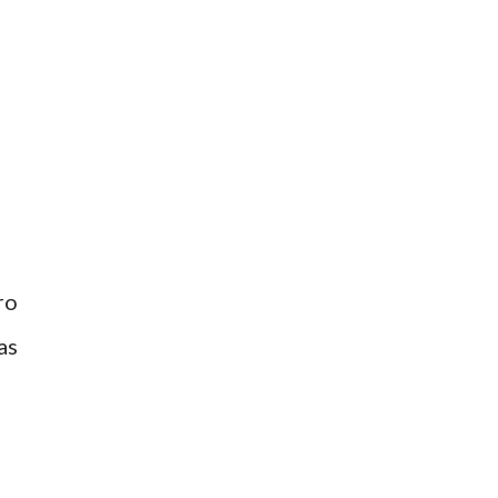
ro
as