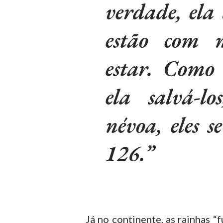
verdade, ela
estão com 
estar. Como
ela salvá-l
névoa, eles s
126.
Já no continente, as rainhas “