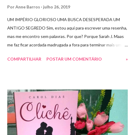
Por
Anne Barros
julho 26, 2019
UM IMPÉRIO GLORIOSO UMA BUSCA DESESPERADA UM
ANTIGO SEGREDO Sim, estou aqui para escrever uma resenha,
mas me encontro sem palavras. Por que? Porque Sarah J. Maas
me faz ficar acordada madrugada a fora para terminar mais um
livro arrebatador. Torre do Alvorecer deveria ser um extra, um
COMPARTILHAR
POSTAR UM COMENTÁRIO
»
romance da Saga Trono de Vidro que ocorre simultaneamente
ao Império de Tempestades, digo deveria, porque ele se tornou
bem mais que isso. A própria Sarah disse que se empolgou rsrsrs
Depois do final surpreendente de Rainha das Sombras, estão
todos meio atordoados com tudo que Dorian e Aelin fizeram e,
principalmente, descobriram sobre o Pai do Príncipe, agora Rei
de Ardalan. Todos têm uma missão nessa guerra mesmo que
ainda um pouco indefinida. Aelin deixa Ardalan nas mãos de seu
Rei e segue com sua corte para casa, para finalmente rever seu