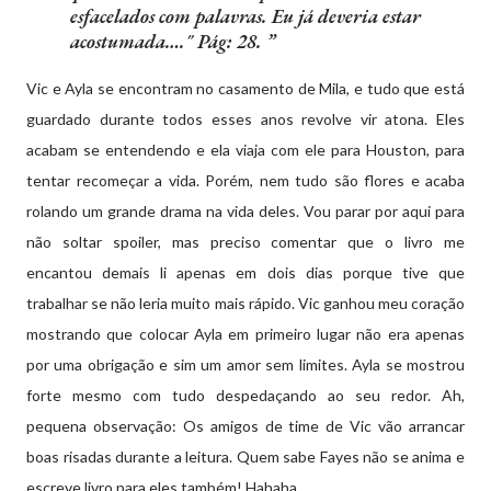
esfacelados com palavras. Eu já deveria estar
acostumada…." Pág: 28.
Vic e Ayla se encontram no casamento de Mila, e tudo que está
guardado durante todos esses anos revolve vir atona. Eles
acabam se entendendo e ela viaja com ele para Houston, para
tentar recomeçar a vida. Porém, nem tudo são flores e acaba
rolando um grande drama na vida deles. Vou parar por aqui para
não soltar spoiler, mas preciso comentar que o livro me
encantou demais li apenas em dois dias porque tive que
trabalhar se não leria muito mais rápido. Vic ganhou meu coração
mostrando que colocar Ayla em primeiro lugar não era apenas
por uma obrigação e sim um amor sem limites. Ayla se mostrou
forte mesmo com tudo despedaçando ao seu redor. Ah,
pequena observação: Os amigos de time de Vic vão arrancar
boas risadas durante a leitura. Quem sabe Fayes não se anima e
escreve livro para eles também! Hahaha.