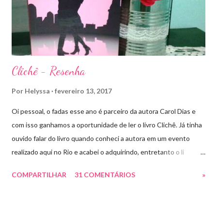
lar, Terrasen. Com um novo rei no trono, Chaol Westfall passa a
ser Mão do Rei de Ardalan, e Nesryn Faliq a nova Capitã da
Guarda. Entret...
Clichê - Resenha
Por
Helyssa
fevereiro 13, 2017
Oi pessoal, o fadas esse ano é parceiro da autora Carol Dias e
com isso ganhamos a oportunidade de ler o livro Clichê. Já tinha
ouvido falar do livro quando conheci a autora em um evento
realizado aqui no Rio e acabei o adquirindo, entretanto o li
apenas há pouco tempo. Ele tem a capa rosa e nos títulos de
COMPARTILHAR
31 COMENTÁRIOS
»
cada capítulo tem uns coraçõezinhos que ficaram muito fofos
com cada palavra chave que a autora escolheu como título.
Estive lendo vários romances hot ou suspenses e precisava de