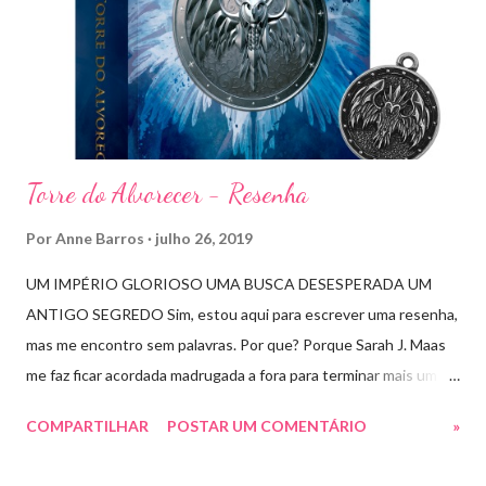
Torre do Alvorecer - Resenha
Por
Anne Barros
julho 26, 2019
UM IMPÉRIO GLORIOSO UMA BUSCA DESESPERADA UM
ANTIGO SEGREDO Sim, estou aqui para escrever uma resenha,
mas me encontro sem palavras. Por que? Porque Sarah J. Maas
me faz ficar acordada madrugada a fora para terminar mais um
livro arrebatador. Torre do Alvorecer deveria ser um extra, um
COMPARTILHAR
POSTAR UM COMENTÁRIO
»
romance da Saga Trono de Vidro que ocorre simultaneamente
ao Império de Tempestades, digo deveria, porque ele se tornou