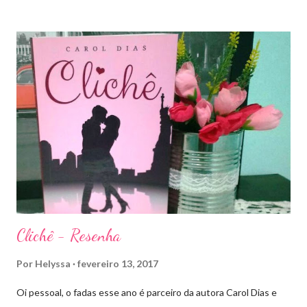
bem mais que isso. A própria Sarah disse que se empolgou rsrsrs
Depois do final surpreendente de Rainha das Sombras, estão
todos meio atordoados com tudo que Dorian e Aelin fizeram e,
principalmente, descobriram sobre o Pai do Príncipe, agora Rei
de Ardalan. Todos têm uma missão nessa guerra mesmo que
ainda um pouco indefinida. Aelin deixa Ardalan nas mãos de seu
Rei e segue com sua corte para casa, para finalmente rever seu
lar, Terrasen. Com um novo rei no trono, Chaol Westfall passa a
ser Mão do Rei de Ardalan, e Nesryn Faliq a nova Capitã da
Guarda. Entret...
Clichê - Resenha
Por
Helyssa
fevereiro 13, 2017
Oi pessoal, o fadas esse ano é parceiro da autora Carol Dias e